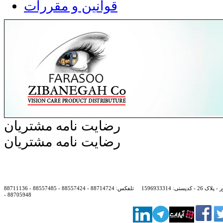
قوانین و مقررات
رضایت نامه مشتریان
رضایت نامه مشتریان
: 1596933314
تلفکس:
88714724 - 88557424 - 88557485 - 88711136
- 88705948