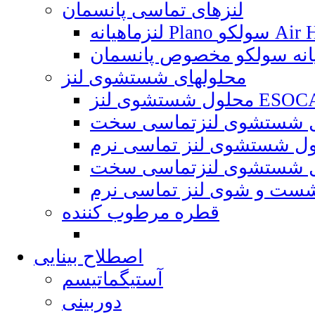
لنزهای تماسی پانسمان
P سولکو Air Hydra
محلولهای شستشوی لنز
شوی لنز ESOCARE
قطره مرطوب کننده
اصطلاح بینایی
آستیگماتیسم
دوربینی