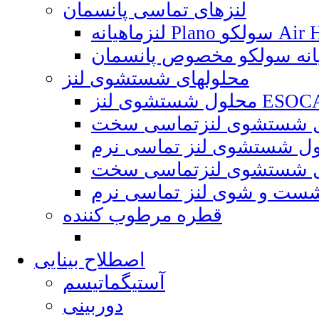
لنزهای تماسی پانسمان
P سولکو Air Hydra
محلولهای شستشوی لنز
شوی لنز ESOCARE
قطره مرطوب کننده
اصطلاح بینایی
آستیگماتیسم
دوربینی