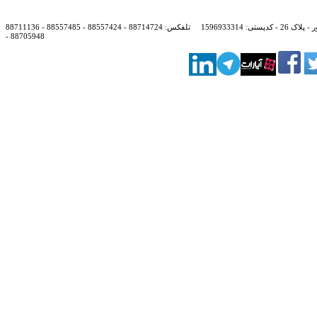
: 1596933314
تلفکس:
88714724 - 88557424 - 88557485 - 88711136
- 88705948