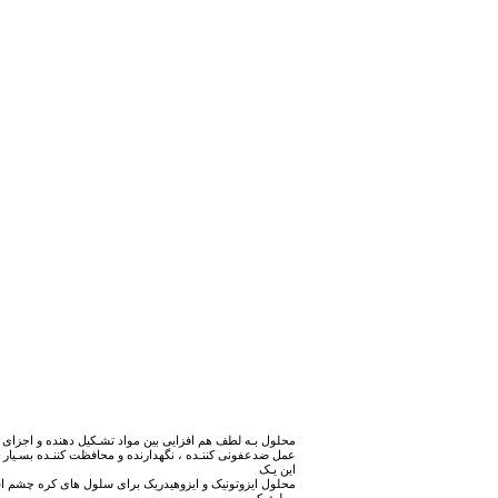
محلول بـه لطف هم افزایی بین مواد تشـکیل دهنده و اجزای ن
عمل ضدعفونی کننـده ، نگهدارنده و محافظت کننـده بسـیار بال
این یـک
محلول ایزوتونیک و ایزوهیدریک برای سلول های کره چشم اس