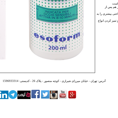
 است
 هم پس از
احتی بیشتری را به
میز کردن انواع
آدرس:
تهران - خیابان میرزای شیرازی - کوچه منصور - پلاک 26 - کدپستی: 1596933314