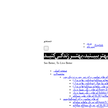
جستجو
ورود
English
ثبت نام
See Better, To Live Better
صفحه اصلی
محصولات
لنزهای تماسی برای دور بینی و نزدیک بینی
لنزهای تماسی برای آستیگماتیسم
ه سلوکوQueen'S T1 Yal
ولکو سالیانه SL38 Toric