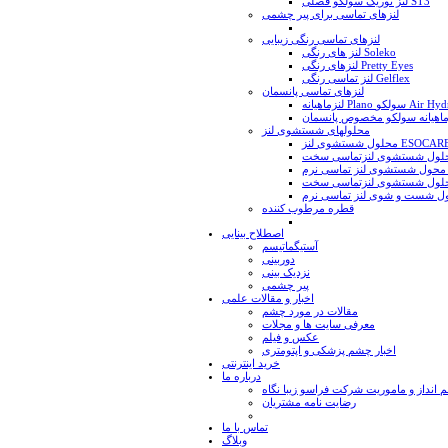
لنز توریک سولکو فصلی ST3
لنزهای تماسی برای پیر چشمی
لنزهای تماسی رنگی زیبایی
لنز های رنگی Soleko
لنزهای رنگی Pretty Eyes
لنز تماسی رنگی Gelflex
لنزهای تماسی پانسمان
یانه Plano سولکو Air Hydra
محلولهای شستشوی لنز
لول شستشوی لنز ESOCARE
u
قطره مرطوب کننده
اصطلاح بینایی
آستیگماتیسم
دوربینی
نزدیک بینی
پیر چشمی
اخبار و مقالات علمی
مقالات در مورد چشم
معرفی سایت ها و مجلات
عکس و فیلم
اخبار چشم پزشکی و اپتومتری
خرید اینترنتی
درباره ما
انداز و ماموریت شرکت فراسو زیبا نگاه
رضایت نامه مشتریان
تماس با ما
وبلاگ