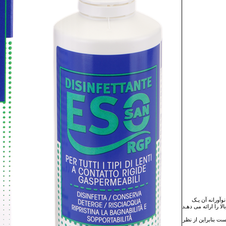
وآورانه آن یـک
ا را ارائه می دهـد
ت بنابراین از نظر