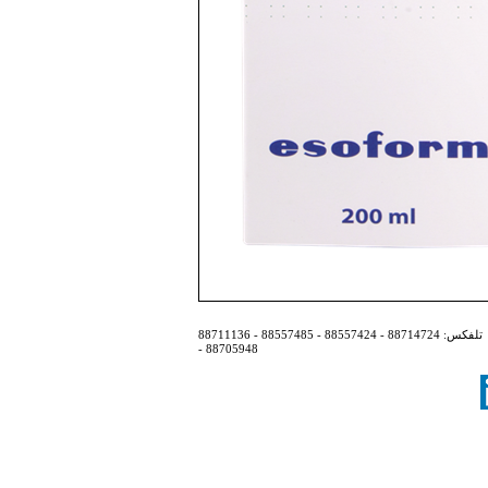
تلفکس:
88714724 - 88557424 - 88557485 - 88711136
- 88705948