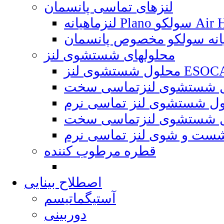
لنزهای تماسی پانسمان
P سولکو Air Hydra
محلولهای شستشوی لنز
شوی لنز ESOCARE
قطره مرطوب کننده
اصطلاح بینایی
آستیگماتیسم
دوربینی