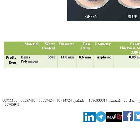
: 1596933314
تلفکس:
88714724 - 88557424 - 88557485 - 88711136
- 88705948